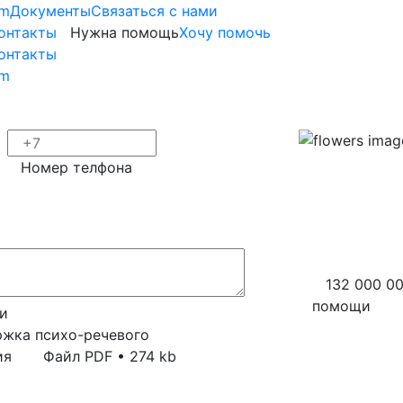
om
Документы
Cвязаться с нами
онтакты
Нужна помощь
Хочу помочь
онтакты
om
Номер телфона
132 000 0
помощи
и
ржка психо-речевого
ия
Файл PDF • 274 kb