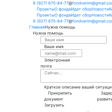
8 (927) 670-84-77
fondverim@gmail.c
Проекты
О фонде
Идет сбор
Новости
К
Проекты
О фонде
Идет сбор
Новости
К
8 (927) 670-84-77
fondverim@gmail.c
Главная
Нужна помощь
Нужна помощь
Ваше имя
Электронная
почта
Краткое описание вашей ситуаци
Прикрепить
Заде
документ
развит
Загрузить