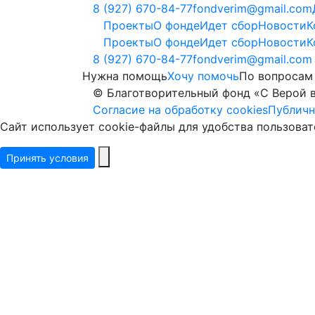
8 (927) 670-84-77
fondverim@gmail.com
Проекты
О фонде
Идет сбор
Новости
К
Проекты
О фонде
Идет сбор
Новости
К
8 (927) 670-84-77
fondverim@gmail.com
Нужна помощь
Хочу помочь
По вопросам
© Благотворительный фонд «С Верой 
Согласие на обработку cookies
Публичн
Сайт использует cookie-файлы для удобства пользова
Принять условия