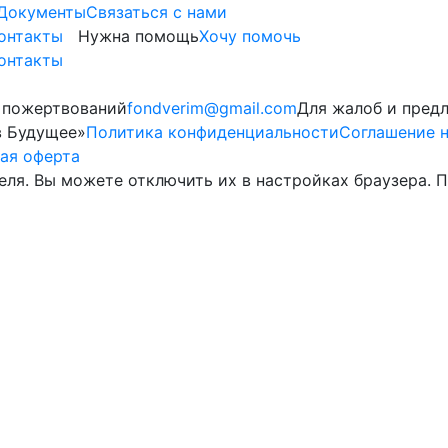
Документы
Cвязаться с нами
онтакты
Нужна помощь
Хочу помочь
онтакты
 пожертвований
fondverim@gmail.com
Для жалоб и пред
в Будущее»
Политика конфиденциальности
Соглашение н
ая оферта
теля. Вы можете отключить их в настройках браузера.