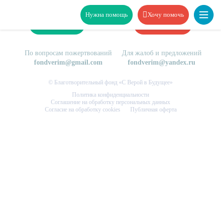
Нужна помощь
Хочу помочь
Нужна помощь
Хочу помочь
По вопросам пожертвований
Для жалоб и предложений
fondverim@gmail.com
fondverim@yandex.ru
© Благотворительный фонд «С Верой в Будущее»
Политика конфиденциальности
Соглашение на обработку персональных данных
Согласие на обработку cookies
Публичная оферта