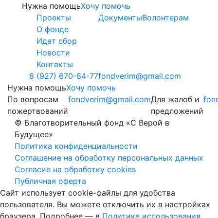
Нужна помощь
Хочу помочь
Проекты
Документы
Волонтерам
О фонде
Идет сбор
Новости
Контакты
8 (927) 670-84-77
fondverim@gmail.com
Нужна помощь
Хочу помочь
По вопросам
fondverim@gmail.com
Для жалоб и
fon
пожертвований
предложений
© Благотворительный фонд «С Верой в
Будущее»
Политика конфиденциальности
Соглашение на обработку персональных данных
Согласие на обработку cookies
Публичная оферта
Сайт использует cookie-файлы для удобства
пользователя. Вы можете отключить их в настройках
браузера. Подробнее — в
Политике использования