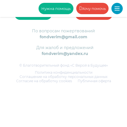
Нужна помощь
Хочу помочь
Нужна помощь
Хочу помочь
По вопросам пожертвований
fondverim@gmail.com
Для жалоб и предложений
fondverim@yandex.ru
© Благотворительный фонд «С Верой в Будущее»
Политика конфиденциальности
Соглашение на обработку персональных данных
Согласие на обработку cookies
Публичная оферта