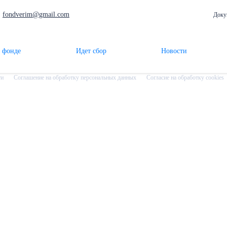
fondverim@gmail.com
Доку
 фонде
Идет сбор
Новости
ти
Соглашение на обработку персональных данных
Согласие на обработку cookies