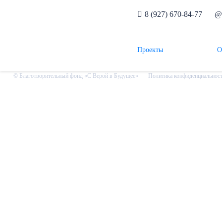
8 (927) 670-84-77
Нужна помощь
Хочу помочь
Проекты
О
© Благотворительный фонд «С Верой в Будущее»
Политика конфиденциальнос