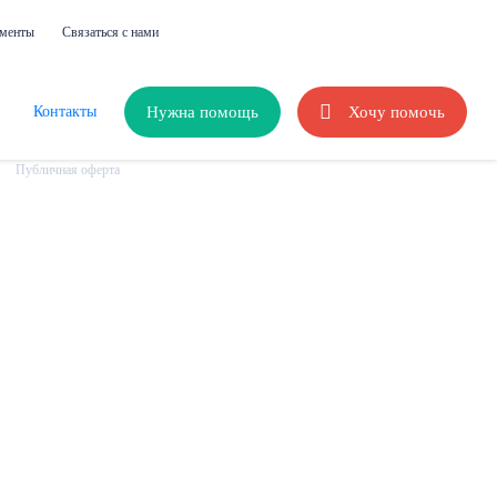
менты
Cвязаться с нами
По вопросам пожертвований
Для жалоб и предложений
fondverim@gmail.com
fondverim@yandex.ru
Нужна помощь
Хочу помочь
Контакты
Публичная оферта