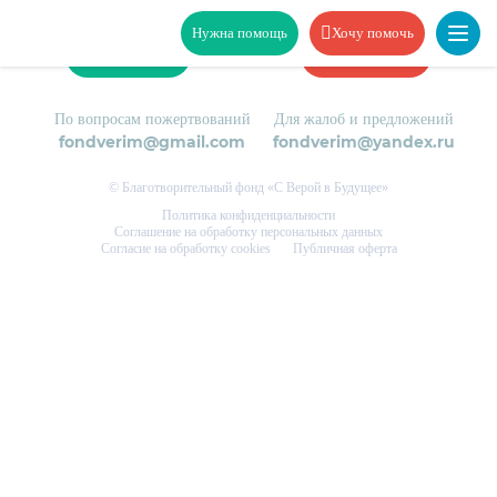
Нужна помощь
Хочу помочь
Нужна помощь
Хочу помочь
По вопросам пожертвований
Для жалоб и предложений
fondverim@gmail.com
fondverim@yandex.ru
© Благотворительный фонд «С Верой в Будущее»
Политика конфиденциальности
Соглашение на обработку персональных данных
Согласие на обработку cookies
Публичная оферта