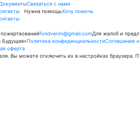
Документы
Cвязаться с нами
онтакты
Нужна помощь
Хочу помочь
онтакты
 пожертвований
fondverim@gmail.com
Для жалоб и пред
в Будущее»
Политика конфиденциальности
Соглашение н
ая оферта
теля. Вы можете отключить их в настройках браузера.