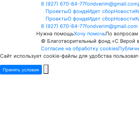
8 (927) 670-84-77
fondverim@gmail.com
Проекты
О фонде
Идет сбор
Новости
К
Проекты
О фонде
Идет сбор
Новости
К
8 (927) 670-84-77
fondverim@gmail.com
Нужна помощь
Хочу помочь
По вопросам
© Благотворительный фонд «С Верой 
Согласие на обработку cookies
Публичн
Сайт использует cookie-файлы для удобства пользова
Принять условия