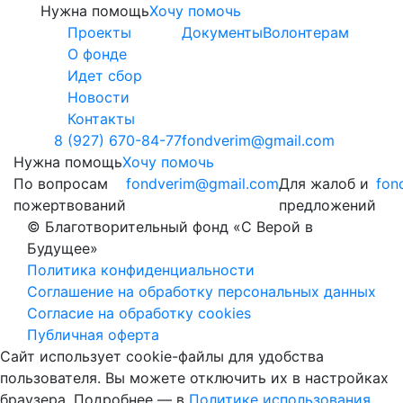
Нужна помощь
Хочу помочь
Проекты
Документы
Волонтерам
О фонде
Идет сбор
Новости
Контакты
8 (927) 670-84-77
fondverim@gmail.com
Нужна помощь
Хочу помочь
По вопросам
fondverim@gmail.com
Для жалоб и
fon
пожертвований
предложений
© Благотворительный фонд «С Верой в
Будущее»
Политика конфиденциальности
Соглашение на обработку персональных данных
Согласие на обработку cookies
Публичная оферта
Сайт использует cookie-файлы для удобства
пользователя. Вы можете отключить их в настройках
браузера. Подробнее — в
Политике использования