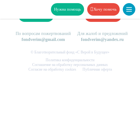
Нужна помощь
Хочу помочь
Нужна помощь
Хочу помочь
По вопросам пожертвований
Для жалоб и предложений
fondverim@gmail.com
fondverim@yandex.ru
© Благотворительный фонд «С Верой в Будущее»
Политика конфиденциальности
Соглашение на обработку персональных данных
Согласие на обработку cookies
Публичная оферта