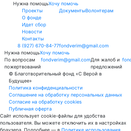
Нужна помощь
Хочу помочь
Проекты
Документы
Волонтерам
О фонде
Идет сбор
Новости
Контакты
8 (927) 670-84-77
fondverim@gmail.com
Нужна помощь
Хочу помочь
По вопросам
fondverim@gmail.com
Для жалоб и
fon
пожертвований
предложений
© Благотворительный фонд «С Верой в
Будущее»
Политика конфиденциальности
Соглашение на обработку персональных данных
Согласие на обработку cookies
Публичная оферта
Сайт использует cookie-файлы для удобства
пользователя. Вы можете отключить их в настройках
браузера. Подробнее — в
Политике использования